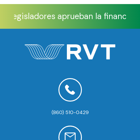
os legisladores aprueban la financiaci
(860) 510-0429