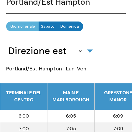
Portland/Est Hampton
Giorno feriale
Sabato
Domenica
Portland/Est Hampton | Lun-Ven
TERMINALE DEL
MAIN E
GREYSTONE
CENTRO
MARLBOROUGH
MANOR
6:00
6:05
6:09
7:00
7:05
7:09