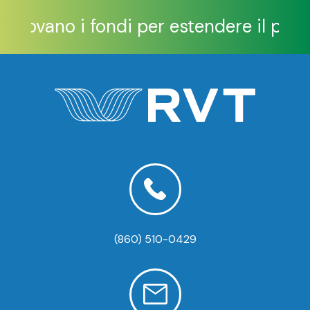
 approvano i fondi per estendere il pop
(860) 510-0429