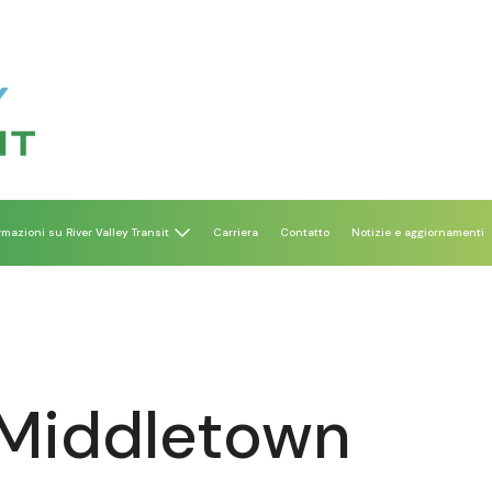
rmazioni su River Valley Transit
Carriera
Contatto
Notizie e aggiornamenti
 Middletown