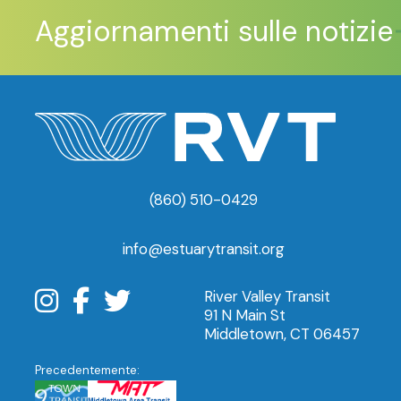
Aggiornamenti sulle notizie
I legislat
(860) 510-0429
info@estuarytransit.org
River Valley Transit
91 N Main St
Middletown, CT 06457
Precedentemente: