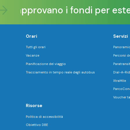
ori approvano i fondi per esten
Orari
Servizi
Tutti gli orari
Panoramica
Vacanze
Percorsi d
Pianificazione del viaggio
Paratransi
Tracciamento in tempo reale degli autobus
Dial-A-Rid
XtraMile
ParcoConc
Voucher ta
Risorse
Politica di accessibilità
Obiettivo DBE