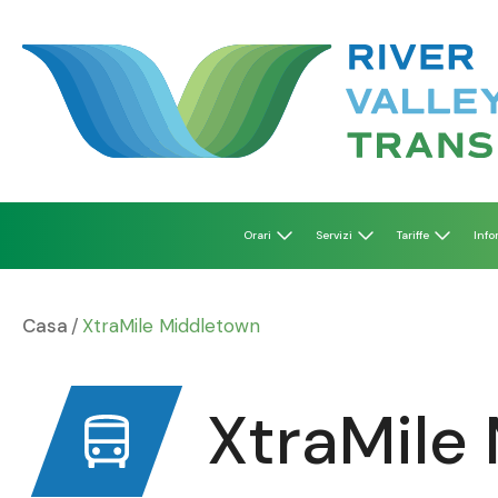
Vai
al
contenuto
Orari
Servizi
Tariffe
Info
Casa
XtraMile Middletown
XtraMile