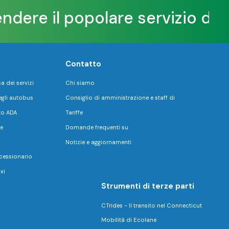
dere il popolare servizio di mi
Contatto
 dei servizi
Chi siamo
egli autobus
Consiglio di amministrazione e staff di
to ADA
Tariffe
e
Domande frequenti su
Notizie e aggiornamenti
essionario
xi
Strumenti di terze parti
CTrides - Il transito nel Connecticut
Mobilità di Ecolane