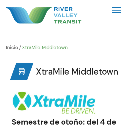
Ir
al
contenido
Inicio
XtraMile Middletown
XtraMile Middletown
Semestre de otoño: del 4 de