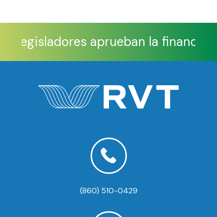
os legisladores aprueban la financiac
(860) 510-0429