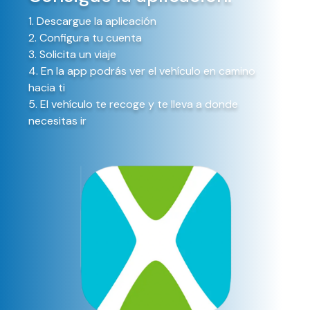
1. Descargue la aplicación
2. Configura tu cuenta
3. Solicita un viaje
4. En la app podrás ver el vehículo en camino
hacia ti
5. El vehículo te recoge y te lleva a donde
necesitas ir