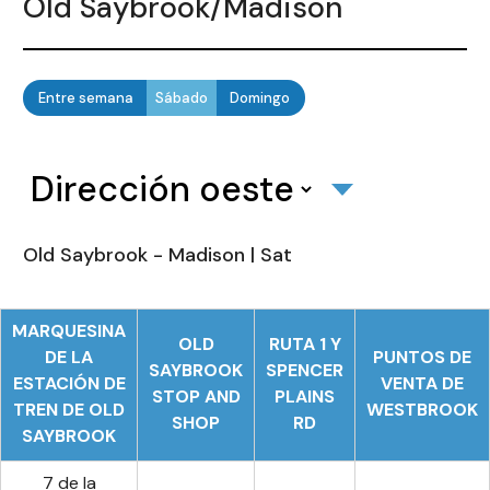
Old Saybrook/Madison
Entre semana
Sábado
Domingo
Old Saybrook - Madison | Sat
MARQUESINA
OLD
RUTA 1 Y
DE LA
PUNTOS DE
SAYBROOK
SPENCER
ESTACIÓN DE
VENTA DE
STOP AND
PLAINS
TREN DE OLD
WESTBROOK
SHOP
RD
SAYBROOK
7 de la